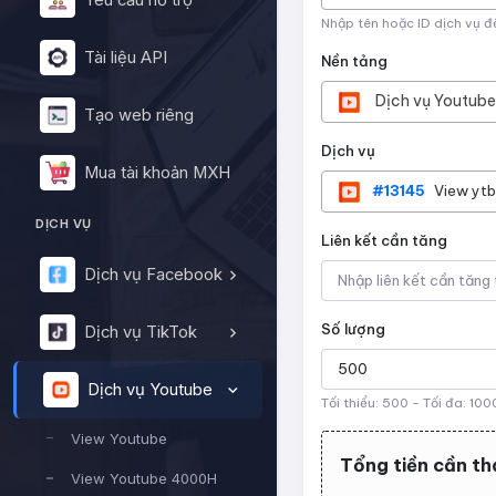
Yêu cầu hỗ trợ
Nhập tên hoặc ID dịch vụ đ
Tài liệu API
Nền tảng
Dịch vụ Youtube
Tạo web riêng
Dịch vụ
Mua tài khoản MXH
#13145
View ytb
DỊCH VỤ
Liên kết cần tăng
Dịch vụ Facebook
Số lượng
Dịch vụ TikTok
Dịch vụ Youtube
Tối thiểu:
500
- Tối đa:
100
View Youtube
Tổng tiền cần th
View Youtube 4000H