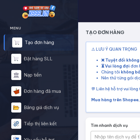
MENU
TẠO ĐƠN HÀNG
Tạo đơn hàng
⚠️ LƯU Ý QUAN TRỌNG
Đặt hàng SLL
❌ Tuyệt đối không
⏳ Vui lòng đợi
đơn h
Chúng tôi
không b
Nạp tiền
Nên thử từng gói dịc
💬 Liên hệ hỗ trợ vui lòng
Đơn hàng đã mua
Mua hàng trên Shopee, 
Bảng giá dịch vụ
Tiếp thị liên kết
Tìm nhanh dịch vụ
Nhập tên dịch vụ để 