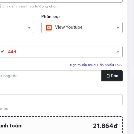
ể tìm kiếm nhanh và tự động chọn
Phân loại
View Youtube
 v1
44đ
Bạn muốn mua 1 lần nhiều link?
Dán
0000
21.864đ
anh toán: