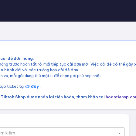
 cài đè đơn hàng.
àng trước hoàn tất rồi mới tiếp tục cài đơn mới. Việc cài đè có thể gây
ảo hành
đối với các trường hợp cài đè đơn.
h vụ, mỗi gói dùng thử một ít để chọn gói phù hợp nhất.
 tạo ticket tại
👉 đây
.
Tiktok Shop được nhận lại tiền hoàn, tham khảo tại
hoantiensp.c
tìm kiếm