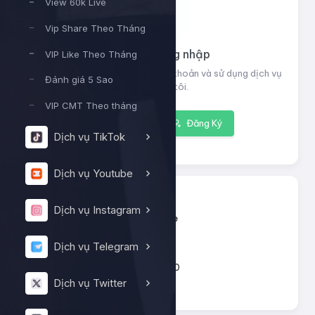
View 60k Live
Vip Share Theo Tháng
Vui lòng đăng nhập
VIP Like Theo Tháng
Đăng nhập để xem thông tin tài khoản và sử dụng dịch vụ
Đánh giá 5 Sao
của chúng tôi.
VIP CMT Theo tháng
Đăng nhập
Đăng Ký
Dịch vụ TikTok
Dịch vụ Youtube
13117
ID dịch vụ:
Dịch vụ Instagram
chọc bạn bè
Tên dịch vụ:
Loại dịch vụ:
Default
Dịch vụ Telegram
1 - 1.000.000
Giới hạn số lượng:
Dịch vụ Twitter
29.546đ
Giá mỗi 1: