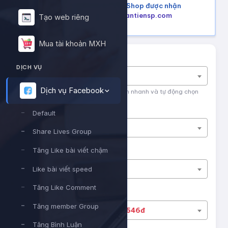
Mua hàng trên Shopee, Tiktok Shop được nhận
lại tiền hoàn, tham khảo tại
hoantiensp.com
Tạo web riêng
Mua tài khoản MXH
Tìm nhanh dịch vụ
DỊCH VỤ
Nhập tên dịch vụ để tìm kiếm
Dịch vụ Facebook
Nhập tên hoặc ID dịch vụ để tìm kiếm nhanh và tự động chọn
Nền tảng
Default
Dịch vụ Facebook
Share Lives Group
Phân loại
Tăng Like bài viết chậm
Default
Like bài viết speed
Tăng Like Comment
Dịch vụ
Tăng member Group
#13117
chọc bạn bè
29.546đ
Tăng Bình Luận