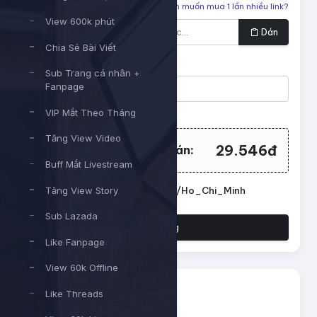
Liên kết cần tăng
Bạn muốn mua 1 lần nhiều link?
View 600k phút
Dán
Chia Sẻ Bài Viết
Số lượng
Sub Trang cá nhân +
Fanpage
Tối thiểu:
1
- Tối đa:
1000000
VIP Mắt Theo Tháng
Tăng View Video
29.546đ
Tổng tiền cần thanh toán:
Buff Mắt Livestream
Tăng View Story
Đặt lịch chạy. Múi giờ: Asia/Ho_Chi_Minh
Sub Lazada
Đặt hàng
Like Fanpage
View 60k Offline
Like Threads