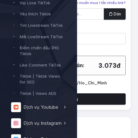
Vip Love TikTok
Liên kết cần tăng
Bạn muốn mua 1 lần nhiều link?
Dán
Yêu thích Tiktok
Tim Livestream TikTok
Số lượng
Mắt LiveStream TikTok
Điểm chiến đấu (PK)
Tối thiểu:
200
- Tối đa:
10000
Tiktok
3.073đ
Tổng tiền cần thanh toán:
Like Comment TikTok
Tiktok | Tiktok Views
For SEO
Đặt lịch chạy. Múi giờ: Asia/Ho_Chi_Minh
Tiktok | Views ADS
Đặt hàng
Dịch vụ Youtube
Dịch vụ Instagram