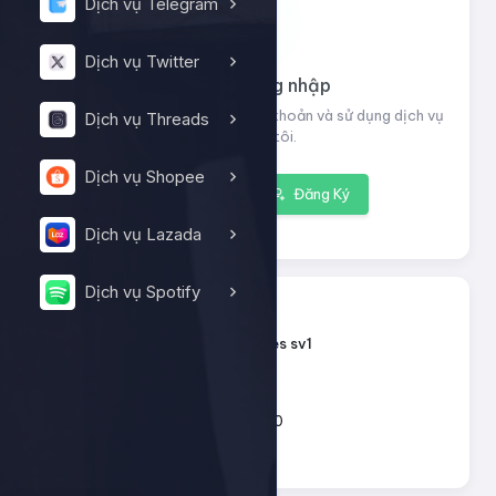
Dịch vụ Telegram
Dịch vụ Twitter
Vui lòng đăng nhập
Đăng nhập để xem thông tin tài khoản và sử dụng dịch vụ
Dịch vụ Threads
của chúng tôi.
Dịch vụ Shopee
Đăng nhập
Đăng Ký
Dịch vụ Lazada
Dịch vụ Spotify
13124
ID dịch vụ:
Tiktok - Likes sv1
Tên dịch vụ:
Loại dịch vụ:
Default
200 - 10.000
Giới hạn số lượng:
15đ
Giá mỗi 1: