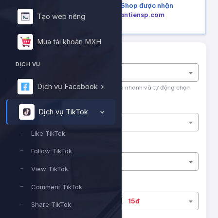
Mua hàng trên Shopee, Tiktok Shop được nhận
lại tiền hoàn, tham khảo tại
hoantiensp.com
Tạo web riêng
Mua tài khoản MXH
Tìm nhanh dịch vụ
DỊCH VỤ
Nhập tên dịch vụ để tìm kiếm
Dịch vụ Facebook
Nhập tên hoặc ID dịch vụ để tìm kiếm nhanh và tự động chọn
Nền tảng
Dịch vụ TikTok
Dịch vụ TikTok
Like TikTok
Phân loại
Follow TikTok
Like TikTok
View TikTok
Dịch vụ
Comment TikTok
#13124
Tiktok - Likes sv1
15đ
Share TikTok