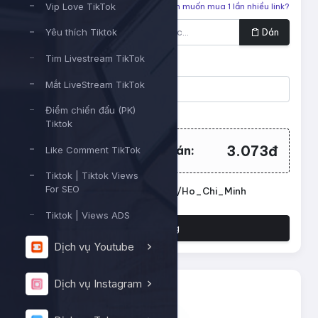
Vip Love TikTok
Liên kết cần tăng
Bạn muốn mua 1 lần nhiều link?
Dán
Yêu thích Tiktok
Tim Livestream TikTok
Số lượng
Mắt LiveStream TikTok
Điểm chiến đấu (PK)
Tối thiểu:
200
- Tối đa:
10000
Tiktok
3.073đ
Tổng tiền cần thanh toán:
Like Comment TikTok
Tiktok | Tiktok Views
For SEO
Đặt lịch chạy. Múi giờ: Asia/Ho_Chi_Minh
Tiktok | Views ADS
Đặt hàng
Dịch vụ Youtube
Dịch vụ Instagram