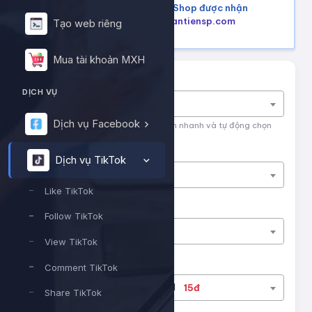
Mua hàng trên Shopee, Tiktok Shop được nhận
lại tiền hoàn, tham khảo tại
hoantiensp.com
Tạo web riêng
Mua tài khoản MXH
Tìm nhanh dịch vụ
DỊCH VỤ
Nhập tên dịch vụ để tìm kiếm
Dịch vụ Facebook
Nhập tên hoặc ID dịch vụ để tìm kiếm nhanh và tự động chọn
Nền tảng
Dịch vụ TikTok
Dịch vụ TikTok
Like TikTok
Phân loại
Follow TikTok
Like TikTok
View TikTok
Dịch vụ
Comment TikTok
#13124
Tiktok - Likes sv1
15đ
Share TikTok