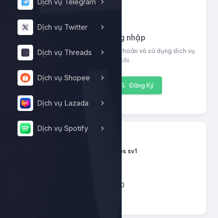
Dịch vụ Telegram
Dịch vụ Twitter
Vui lòng đăng nhập
Đăng nhập để xem thông tin tài khoản và sử dụng dịch vụ
Dịch vụ Threads
của chúng tôi.
Dịch vụ Shopee
Đăng nhập
Đăng Ký
Dịch vụ Lazada
Dịch vụ Spotify
13124
ID dịch vụ:
Tiktok - Likes sv1
Tên dịch vụ:
Loại dịch vụ:
Default
200 - 10.000
Giới hạn số lượng:
15đ
Giá mỗi 1: