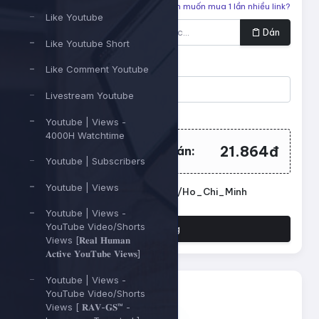
Liên kết cần tăng
Bạn muốn mua 1 lần nhiều link?
Like Youtube
Dán
Like Youtube Short
Số lượng
Like Comment Youtube
Livestream Youtube
Tối thiểu:
500
- Tối đa:
1000000
Youtube | Views -
4000H Watchtime
21.864đ
Tổng tiền cần thanh toán:
Youtube | Subscribers
Youtube | Views
Đặt lịch chạy. Múi giờ: Asia/Ho_Chi_Minh
Youtube | Views -
YouTube Video/Shorts
Đặt hàng
Views [𝐑𝐞𝐚𝐥 𝐇𝐮𝐦𝐚𝐧
𝐀𝐜𝐭𝐢𝐯𝐞 𝐘𝐨𝐮𝐓𝐮𝐛𝐞 𝐕𝐢𝐞𝐰𝐬]
Youtube | Views -
YouTube Video/Shorts
Views [ 𝐑𝐀𝐕-𝐆𝐒™ -