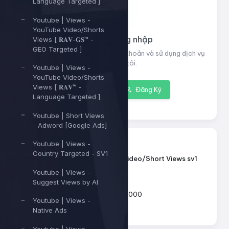
Language Targeted ]
Youtube | Views -
YouTube Video/Shorts
Vui lòng đăng nhập
Views [ 𝐑𝐀𝐕-𝐆𝐒™ -
GEO Targeted ]
Đăng nhập để xem thông tin tài khoản và sử dụng dịch vụ
của chúng tôi.
Youtube | Views -
YouTube Video/Shorts
Views [ 𝐑𝐀𝐕™ -
Đăng nhập
Đăng Ký
Language Targeted ]
Youtube | Short Views
- Adword [Google Ads]
13145
ID dịch vụ:
Youtube | Views -
Country Targeted - SV1
Youtube - Video/Short Views sv1
Tên dịch vụ:
Youtube | Views -
Loại dịch vụ:
Default
Suggest Views by AI
500 - 1.000.000
Giới hạn số lượng:
Youtube | Views -
Native Ads
44đ
Giá mỗi 1: