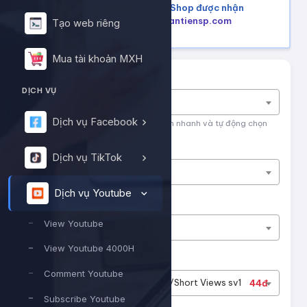
Mua hàng trên Shopee, Tiktok Shop được nhận
lại tiền hoàn, tham khảo tại
hoantiensp.com
Tạo web riêng
Mua tài khoản MXH
Tìm nhanh dịch vụ
DỊCH VỤ
Nhập tên dịch vụ để tìm kiếm
Dịch vụ Facebook
Nhập tên hoặc ID dịch vụ để tìm kiếm nhanh và tự động chọn
Nền tảng
Dịch vụ TikTok
Dịch vụ Youtube
Dịch vụ Youtube
Phân loại
View Youtube
View Youtube
View Youtube 4000H
Dịch vụ
Comment Youtube
#13145
Youtube - Video/Short Views sv1
44đ
Subscribe Youtube