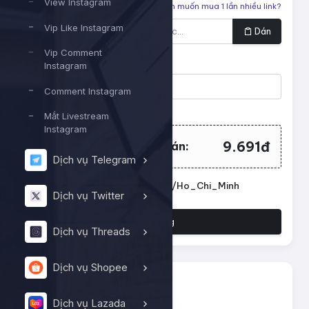
View Instagram
Liên kết cần tăng
Bạn muốn mua 1 lần nhiều link?
Vip Like Instagram
Dán
Vip Comment
Số lượng
Instagram
Comment Instagram
Tối thiểu:
100
- Tối đa:
10000
Mắt Livestream
Instagram
9.691đ
Tổng tiền cần thanh toán:
Dịch vụ Telegram
Đặt lịch chạy. Múi giờ: Asia/Ho_Chi_Minh
Dịch vụ Twitter
Đặt hàng
Dịch vụ Threads
Dịch vụ Shopee
Dịch vụ Lazada