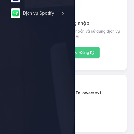
Dịch vụ Spotify
Vui lòng đăng nhập
Đăng nhập để xem thông tin tài khoản và sử dụng dịch vụ
của chúng tôi.
Đăng nhập
Đăng Ký
13116
ID dịch vụ:
Instagram - Followers sv1
Tên dịch vụ:
Loại dịch vụ:
Default
100 - 10.000
Giới hạn số lượng:
97đ
Giá mỗi 1: