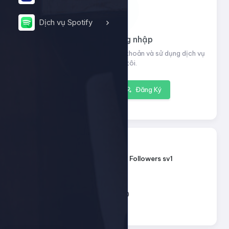
Dịch vụ Spotify
Vui lòng đăng nhập
Đăng nhập để xem thông tin tài khoản và sử dụng dịch vụ
của chúng tôi.
Đăng nhập
Đăng Ký
13116
ID dịch vụ:
Instagram - Followers sv1
Tên dịch vụ:
Loại dịch vụ:
Default
100 - 10.000
Giới hạn số lượng:
97đ
Giá mỗi 1: