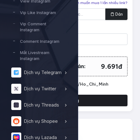
View Instagram
Liên kết cần tăng
Bạn muốn mua 1 lần nhiều link?
Vip Like Instagram
Dán
Vip Comment
Số lượng
Instagram
Comment Instagram
Tối thiểu:
100
- Tối đa:
10000
Mắt Livestream
Instagram
9.691đ
Tổng tiền cần thanh toán:
Dịch vụ Telegram
Đặt lịch chạy. Múi giờ: Asia/Ho_Chi_Minh
Dịch vụ Twitter
Đặt hàng
Dịch vụ Threads
Dịch vụ Shopee
Dịch vụ Lazada