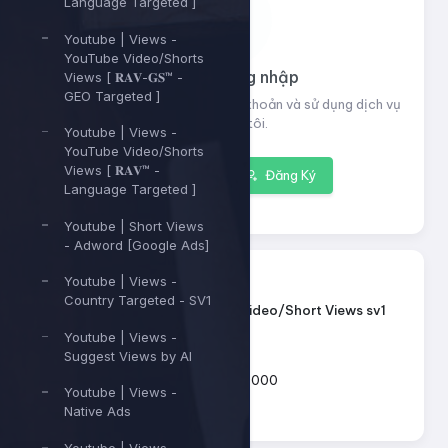
Language Targeted ]
Youtube | Views -
YouTube Video/Shorts
Vui lòng đăng nhập
Views [ 𝐑𝐀𝐕-𝐆𝐒™ -
GEO Targeted ]
Đăng nhập để xem thông tin tài khoản và sử dụng dịch vụ
của chúng tôi.
Youtube | Views -
YouTube Video/Shorts
Views [ 𝐑𝐀𝐕™ -
Đăng nhập
Đăng Ký
Language Targeted ]
Youtube | Short Views
- Adword [Google Ads]
13145
ID dịch vụ:
Youtube | Views -
Country Targeted - SV1
Youtube - Video/Short Views sv1
Tên dịch vụ:
Youtube | Views -
Loại dịch vụ:
Default
Suggest Views by AI
500 - 1.000.000
Giới hạn số lượng:
Youtube | Views -
Native Ads
44đ
Giá mỗi 1: