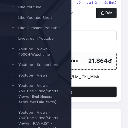
Liên kết cần tăng
Bạn muốn mua 1 lần nhiều link?
Like Youtube
Dán
Like Youtube Short
Số lượng
Like Comment Youtube
Livestream Youtube
Tối thiểu:
500
- Tối đa:
1000000
Youtube | Views -
4000H Watchtime
21.864đ
Tổng tiền cần thanh toán:
Youtube | Subscribers
Youtube | Views
Đặt lịch chạy. Múi giờ: Asia/Ho_Chi_Minh
Youtube | Views -
YouTube Video/Shorts
Đặt hàng
Views [𝐑𝐞𝐚𝐥 𝐇𝐮𝐦𝐚𝐧
𝐀𝐜𝐭𝐢𝐯𝐞 𝐘𝐨𝐮𝐓𝐮𝐛𝐞 𝐕𝐢𝐞𝐰𝐬]
Youtube | Views -
YouTube Video/Shorts
Views [ 𝐑𝐀𝐕-𝐆𝐒™ -