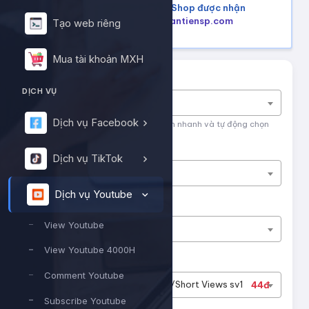
Mua hàng trên Shopee, Tiktok Shop được nhận
lại tiền hoàn, tham khảo tại
hoantiensp.com
Tạo web riêng
Mua tài khoản MXH
Tìm nhanh dịch vụ
DỊCH VỤ
Nhập tên dịch vụ để tìm kiếm
Dịch vụ Facebook
Nhập tên hoặc ID dịch vụ để tìm kiếm nhanh và tự động chọn
Nền tảng
Dịch vụ TikTok
Dịch vụ Youtube
Dịch vụ Youtube
Phân loại
View Youtube
View Youtube
View Youtube 4000H
Dịch vụ
Comment Youtube
#13145
Youtube - Video/Short Views sv1
44đ
Subscribe Youtube