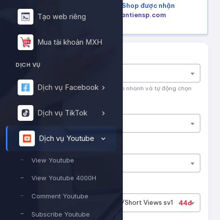
Mua hàng trên Shopee, Tiktok Shop được nhận
lại tiền hoàn, tham khảo tại
hoantiensp.com
Tạo web riêng
Mua tài khoản MXH
Tìm nhanh dịch vụ
DỊCH VỤ
Nhập tên dịch vụ để tìm kiếm
Dịch vụ Facebook
Nhập tên hoặc ID dịch vụ để tìm kiếm nhanh và tự động chọn
Nền tảng
Dịch vụ TikTok
Dịch vụ Youtube
Dịch vụ Youtube
Phân loại
View Youtube
View Youtube
View Youtube 4000H
Dịch vụ
Comment Youtube
#13145
Youtube - Video/Short Views sv1
44đ
Subscribe Youtube