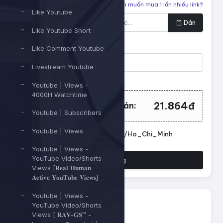
Liên kết cần tăng
Bạn muốn mua 1 lần nhiều link?
Like Youtube
Dán
Like Youtube Short
Số lượng
Like Comment Youtube
Livestream Youtube
Tối thiểu:
500
- Tối đa:
1000000
Youtube | Views -
4000H Watchtime
21.864đ
Tổng tiền cần thanh toán:
Youtube | Subscribers
Youtube | Views
Đặt lịch chạy. Múi giờ: Asia/Ho_Chi_Minh
Youtube | Views -
YouTube Video/Shorts
Đặt hàng
Views [𝐑𝐞𝐚𝐥 𝐇𝐮𝐦𝐚𝐧
𝐀𝐜𝐭𝐢𝐯𝐞 𝐘𝐨𝐮𝐓𝐮𝐛𝐞 𝐕𝐢𝐞𝐰𝐬]
Youtube | Views -
YouTube Video/Shorts
Views [ 𝐑𝐀𝐕-𝐆𝐒™ -