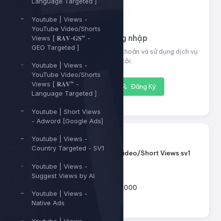
Language Targeted ]
Youtube | Views -
YouTube Video/Shorts
Vui lòng đăng nhập
Views [ 𝐑𝐀𝐕-𝐆𝐒™ -
GEO Targeted ]
Đăng nhập để xem thông tin tài khoản và sử dụng dịch vụ
của chúng tôi.
Youtube | Views -
YouTube Video/Shorts
Views [ 𝐑𝐀𝐕™ -
Đăng nhập
Đăng Ký
Language Targeted ]
Youtube | Short Views
- Adword [Google Ads]
13145
ID dịch vụ:
Youtube | Views -
Country Targeted - SV1
Youtube - Video/Short Views sv1
Tên dịch vụ:
Youtube | Views -
Loại dịch vụ:
Default
Suggest Views by AI
500 - 1.000.000
Giới hạn số lượng:
Youtube | Views -
Native Ads
44đ
Giá mỗi 1: