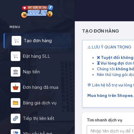
MENU
TẠO ĐƠN HÀNG
Tạo đơn hàng
⚠️ LƯU Ý QUAN TRỌNG
Đặt hàng SLL
❌ Tuyệt đối không
⏳ Vui lòng đợi
đơn h
Chúng tôi
không b
Nạp tiền
Nên thử từng gói dịc
💬 Liên hệ hỗ trợ vui lòng
Đơn hàng đã mua
Mua hàng trên Shopee, 
Bảng giá dịch vụ
Tiếp thị liên kết
Tìm nhanh dịch vụ
Nhập tên dịch vụ để 