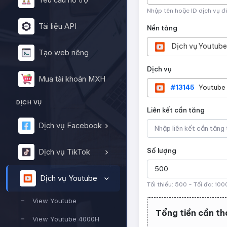
Yêu cầu hỗ trợ
Nhập tên hoặc ID dịch vụ đ
Tài liệu API
Nền tảng
Dịch vụ Youtube
Tạo web riêng
Dịch vụ
Mua tài khoản MXH
#13145
Youtube 
DỊCH VỤ
Liên kết cần tăng
Dịch vụ Facebook
Số lượng
Dịch vụ TikTok
Dịch vụ Youtube
Tối thiểu:
500
- Tối đa:
100
View Youtube
Tổng tiền cần th
View Youtube 4000H