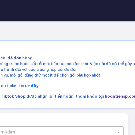
 cài đè đơn hàng.
àng trước hoàn tất rồi mới tiếp tục cài đơn mới. Việc cài đè có thể gây
ảo hành
đối với các trường hợp cài đè đơn.
h vụ, mỗi gói dùng thử một ít để chọn gói phù hợp nhất.
 tạo ticket tại
👉 đây
.
Tiktok Shop được nhận lại tiền hoàn, tham khảo tại
hoantiensp.c
tìm kiếm